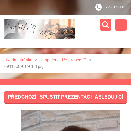
722922109
Úvodní stránka
>
Fotogalerie: Reference #1
>
09112009109188.jpg
PŘEDCHOZÍ
SPUSTIT PREZENTACI
NÁSLEDUJÍCÍ