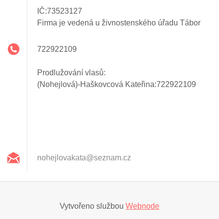
IČ:73523127
Firma je vedená u živnostenského úřadu Tábor
722922109
Prodlužování vlasů:
(Nohejlová)-Haškovcová Kateřina:722922109
nohejlov
akata@se
znam.cz
Vytvořeno službou
Webnode