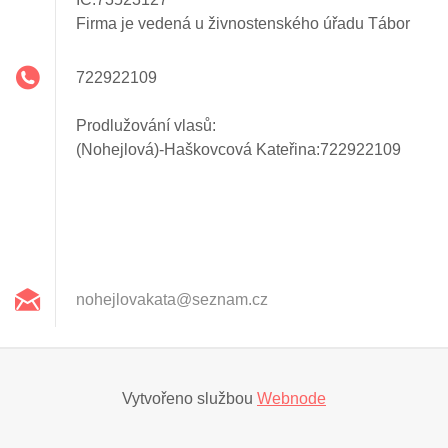
Firma je vedená u živnostenského úřadu Tábor
722922109
Prodlužování vlasů:
(Nohejlová)-Haškovcová Kateřina:722922109
nohejlov
akata@se
znam.cz
Vytvořeno službou
Webnode