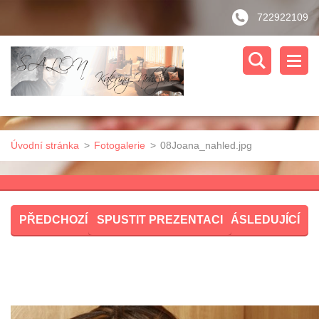
722922109
Úvodní stránka
>
Fotogalerie
>
08Joana_nahled.jpg
PŘEDCHOZÍ
SPUSTIT PREZENTACI
NÁSLEDUJÍCÍ