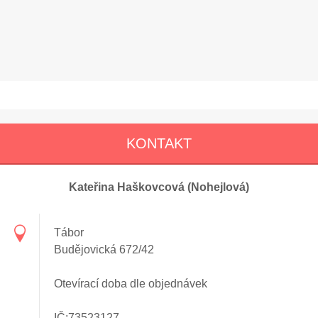
KONTAKT
Kateřina Haškovcová (Nohejlová)
Tábor
Budějovická 672/42
Otevírací doba dle objednávek
IČ:73523127