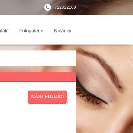
722922109
takt
Fotogalerie
Novinky
NÁSLEDUJÍCÍ