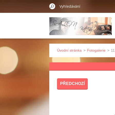
Úvodní stránka
>
Fotogalerie
>
11
PŘEDCHOZÍ