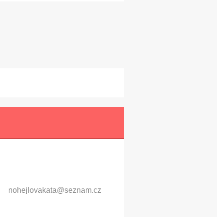
nohejlov
akata@se
znam.cz