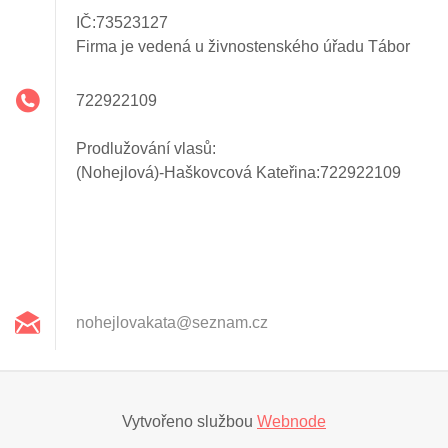
IČ:73523127
Firma je vedená u živnostenského úřadu Tábor
722922109
Prodlužování vlasů:
(Nohejlová)-Haškovcová Kateřina:722922109
nohejlov
akata@se
znam.cz
Vytvořeno službou
Webnode