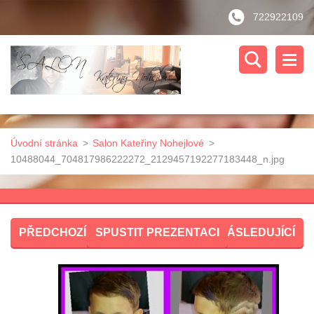
722922109
Úvodní stránka
>
Salon Kateřiny Nohejlové
>
10488044_704817986222272_2129457192277183448_n.jpg
PŘEDCHOZÍ
SPUSTIT PREZENTACI
NÁSLEDUJÍCÍ