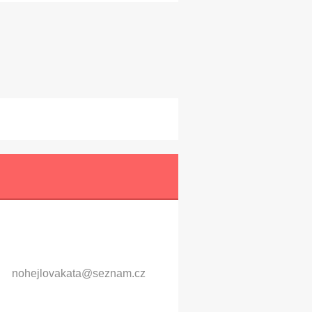
nohejlov
akata@se
znam.cz