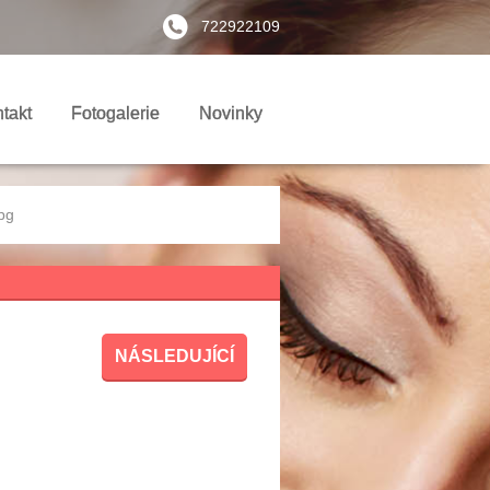
722922109
takt
Fotogalerie
Novinky
pg
NÁSLEDUJÍCÍ