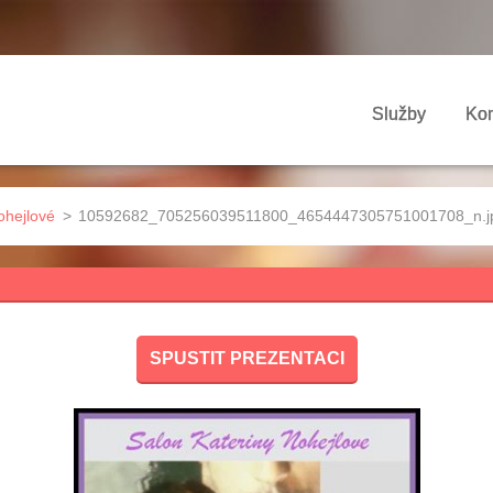
Služby
Kon
ohejlové
>
10592682_705256039511800_4654447305751001708_n.j
SPUSTIT PREZENTACI