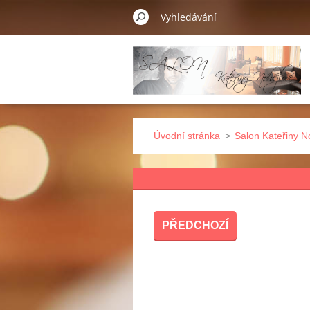
Úvodní stránka
>
Salon Kateřiny N
PŘEDCHOZÍ