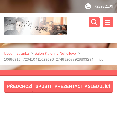
722922109
Úvodní stránka
>
Salon Kateřiny Nohejlové
>
10686916_723410411029696_274832077928893294_n.jpg
PŘEDCHOZÍ
SPUSTIT PREZENTACI
NÁSLEDUJÍCÍ