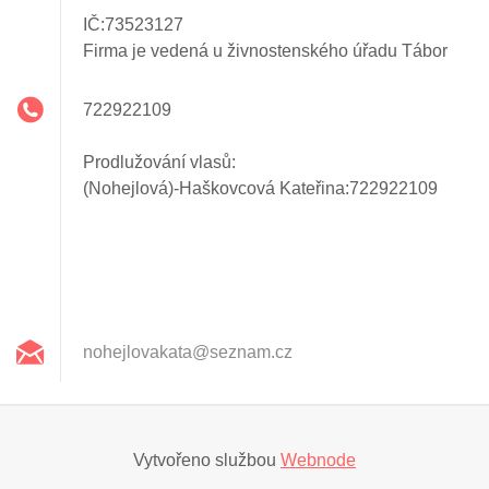
IČ:73523127
Firma je vedená u živnostenského úřadu Tábor
722922109
Prodlužování vlasů:
(Nohejlová)-Haškovcová Kateřina:722922109
nohejlov
akata@se
znam.cz
Vytvořeno službou
Webnode