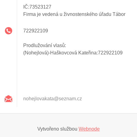
IČ:73523127
Firma je vedená u živnostenského úřadu Tábor
722922109
Prodlužování vlasů:
(Nohejlová)-Haškovcová Kateřina:722922109
nohejlov
akata@se
znam.cz
Vytvořeno službou
Webnode