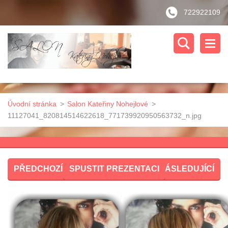
722922109
Úvodní stránka
>
Salon Kateřiny Nohejlové
>
11127041_820814514622618_771739920950563732_n.jpg
PŘEDCHOZÍ
SPUSTIT PREZENTACI
NÁSLEDUJÍCÍ