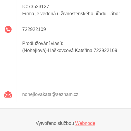
IČ:73523127
Firma je vedená u živnostenského úřadu Tábor
722922109
Prodlužování vlasů:
(Nohejlová)-Haškovcová Kateřina:722922109
nohejlov
akata@se
znam.cz
Vytvořeno službou
Webnode