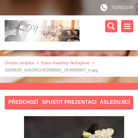
722922109
Úvodní stránka
>
Salon Kateřiny Nohejlové
>
1509820_646385245398880_263669007_n.jpg
PŘEDCHOZÍ
SPUSTIT PREZENTACI
NÁSLEDUJÍCÍ