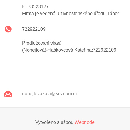
IČ:73523127
Firma je vedená u živnostenského úřadu Tábor
722922109
Prodlužování vlasů:
(Nohejlová)-Haškovcová Kateřina:722922109
nohejlov
akata@se
znam.cz
Vytvořeno službou
Webnode