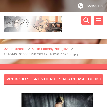
722922109
Úvodní stránka
>
Salon Kateřiny Nohejlové
>
1510449_646385258732212_1805641024_n.jpg
PŘEDCHOZÍ
SPUSTIT PREZENTACI
NÁSLEDUJÍCÍ