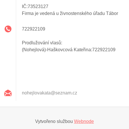
IČ:73523127
Firma je vedená u živnostenského úřadu Tábor
722922109
Prodlužování vlasů:
(Nohejlová)-Haškovcová Kateřina:722922109
nohejlov
akata@se
znam.cz
Vytvořeno službou
Webnode