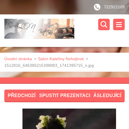
722922109
Úvodní stránka
>
Salon Kateřiny Nohejlové
>
1512816_646385215398883_1741395715_n.jpg
PŘEDCHOZÍ
SPUSTIT PREZENTACI
NÁSLEDUJÍCÍ