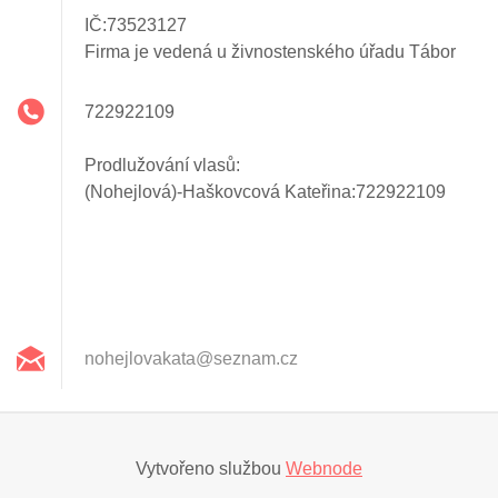
IČ:73523127
Firma je vedená u živnostenského úřadu Tábor
722922109
Prodlužování vlasů:
(Nohejlová)-Haškovcová Kateřina:722922109
nohejlov
akata@se
znam.cz
Vytvořeno službou
Webnode