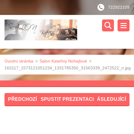
722922109
Úvodní stránka
>
Salon Kateřiny Nohejlové
>
163117_1573121051234_1331785350_31563339_2472522_n.jpg
PŘEDCHOZÍ
SPUSTIT PREZENTACI
NÁSLEDUJÍCÍ