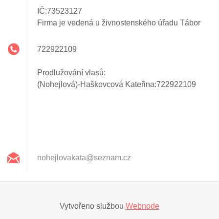
IČ:73523127
Firma je vedená u živnostenského úřadu Tábor
722922109
Prodlužování vlasů:
(Nohejlová)-Haškovcová Kateřina:722922109
nohejlov
akata@se
znam.cz
Vytvořeno službou
Webnode