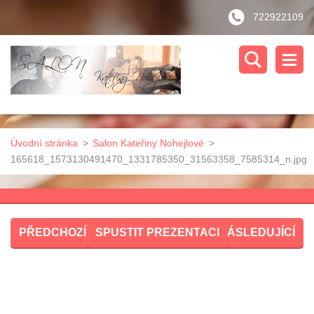
722922109
Úvodní stránka
>
Salon Kateřiny Nohejlové
>
165618_1573130491470_1331785350_31563358_7585314_n.jpg
PŘEDCHOZÍ
SPUSTIT PREZENTACI
NÁSLEDUJÍCÍ