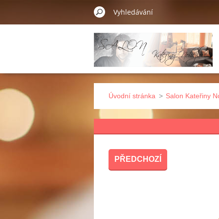
Úvodní stránka
>
Salon Kateřiny N
PŘEDCHOZÍ