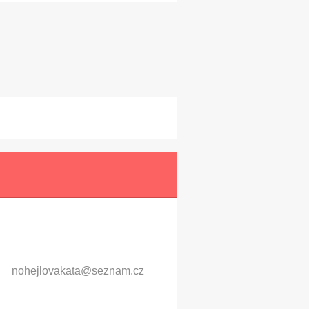
nohejlov
akata@se
znam.cz