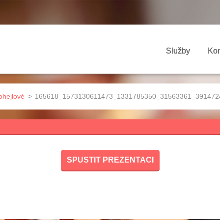
Služby
Kon
ohejlové
>
165618_1573130611473_1331785350_31563361_3914724
SPUSTIT PREZENTACI