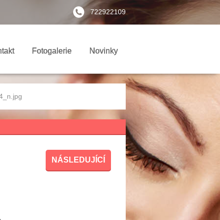
722922109
takt
Fotogalerie
Novinky
_n.jpg
NÁSLEDUJÍCÍ