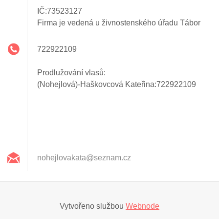
IČ:73523127
Firma je vedená u živnostenského úřadu Tábor
722922109
Prodlužování vlasů:
(Nohejlová)-Haškovcová Kateřina:722922109
nohejlov
akata@se
znam.cz
Vytvořeno službou
Webnode