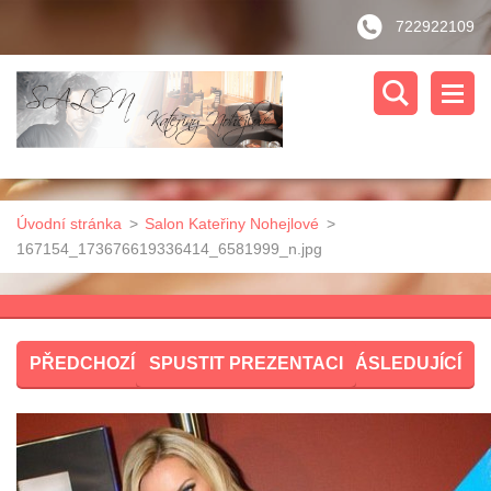
722922109
Úvodní stránka
>
Salon Kateřiny Nohejlové
>
167154_173676619336414_6581999_n.jpg
PŘEDCHOZÍ
SPUSTIT PREZENTACI
NÁSLEDUJÍCÍ