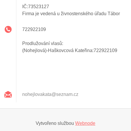
IČ:73523127
Firma je vedená u živnostenského úřadu Tábor
722922109
Prodlužování vlasů:
(Nohejlová)-Haškovcová Kateřina:722922109
nohejlov
akata@se
znam.cz
Vytvořeno službou
Webnode