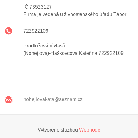
IČ:73523127
Firma je vedená u živnostenského úřadu Tábor
722922109
Prodlužování vlasů:
(Nohejlová)-Haškovcová Kateřina:722922109
nohejlov
akata@se
znam.cz
Vytvořeno službou
Webnode