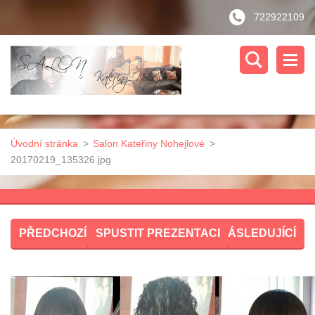
722922109
Úvodní stránka
>
Salon Kateřiny Nohejlové
>
20170219_135326.jpg
PŘEDCHOZÍ
SPUSTIT PREZENTACI
NÁSLEDUJÍCÍ