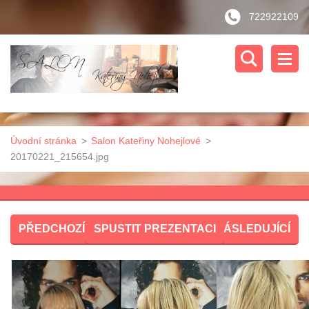
722922109
Úvodní stránka
>
Salon Kateřiny Nohejlové
>
20170221_215654.jpg
PŘEDCHOZÍ
SPUSTIT PREZENTACI
NÁSLEDUJÍCÍ