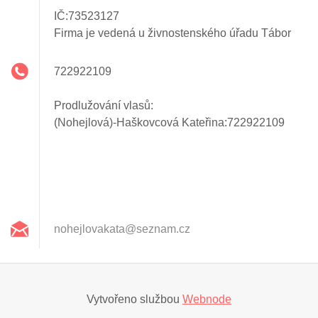
IČ:73523127
Firma je vedená u živnostenského úřadu Tábor
722922109
Prodlužování vlasů:
(Nohejlová)-Haškovcová Kateřina:722922109
nohejlov
akata@se
znam.cz
Vytvořeno službou
Webnode