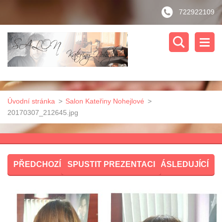
722922109
Úvodní stránka
>
Salon Kateřiny Nohejlové
>
20170307_212645.jpg
PŘEDCHOZÍ
SPUSTIT PREZENTACI
NÁSLEDUJÍCÍ