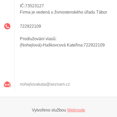
IČ:73523127
Firma je vedená u živnostenského úřadu Tábor
722922109
Prodlužování vlasů:
(Nohejlová)-Haškovcová Kateřina:722922109
nohejlov
akata@se
znam.cz
Vytvořeno službou
Webnode