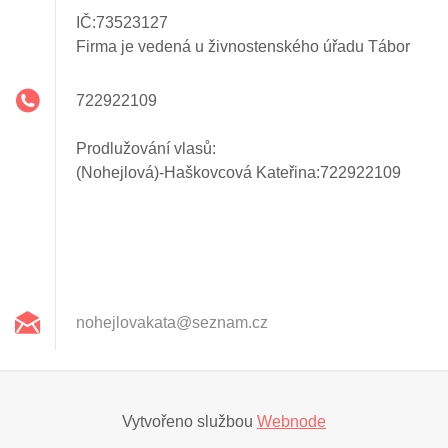
IČ:73523127
Firma je vedená u živnostenského úřadu Tábor
722922109
Prodlužování vlasů:
(Nohejlová)-Haškovcová Kateřina:722922109
nohejlov
akata@se
znam.cz
Vytvořeno službou
Webnode