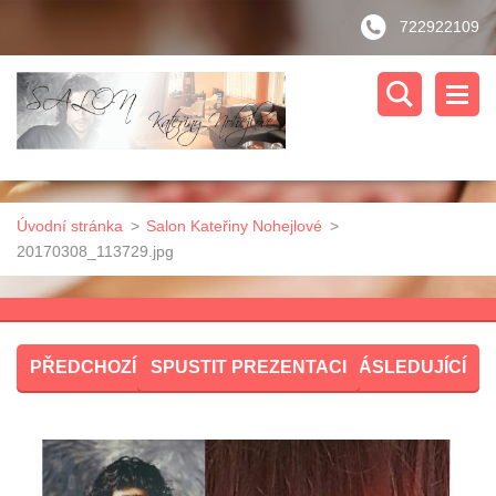
722922109
Úvodní stránka
>
Salon Kateřiny Nohejlové
>
20170308_113729.jpg
PŘEDCHOZÍ
SPUSTIT PREZENTACI
NÁSLEDUJÍCÍ