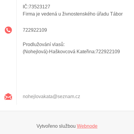
IČ:73523127
Firma je vedená u živnostenského úřadu Tábor
722922109
Prodlužování vlasů:
(Nohejlová)-Haškovcová Kateřina:722922109
nohejlov
akata@se
znam.cz
Vytvořeno službou
Webnode