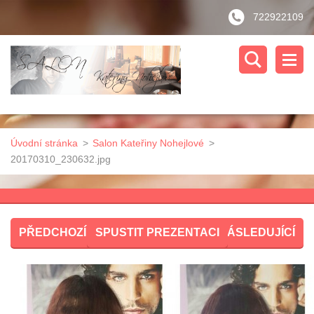
722922109
Úvodní stránka
>
Salon Kateřiny Nohejlové
>
20170310_230632.jpg
PŘEDCHOZÍ
SPUSTIT PREZENTACI
NÁSLEDUJÍCÍ