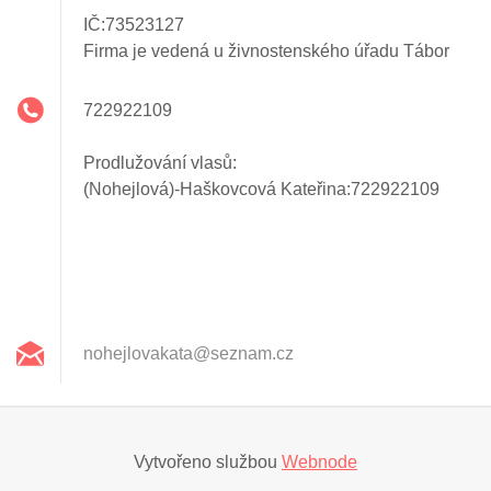
IČ:73523127
Firma je vedená u živnostenského úřadu Tábor
722922109
Prodlužování vlasů:
(Nohejlová)-Haškovcová Kateřina:722922109
nohejlov
akata@se
znam.cz
Vytvořeno službou
Webnode