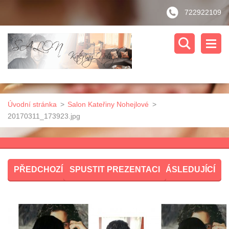
722922109
Úvodní stránka
>
Salon Kateřiny Nohejlové
>
20170311_173923.jpg
PŘEDCHOZÍ
SPUSTIT PREZENTACI
NÁSLEDUJÍCÍ