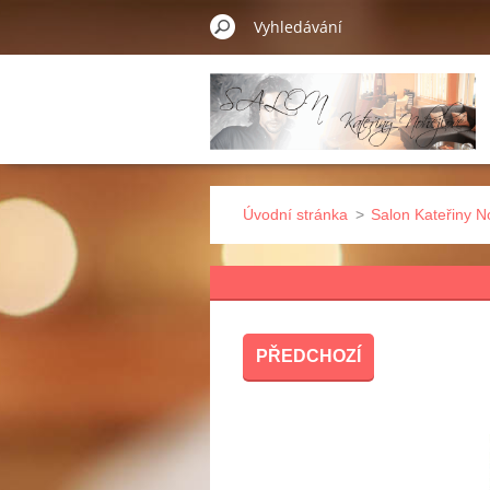
Úvodní stránka
>
Salon Kateřiny N
PŘEDCHOZÍ