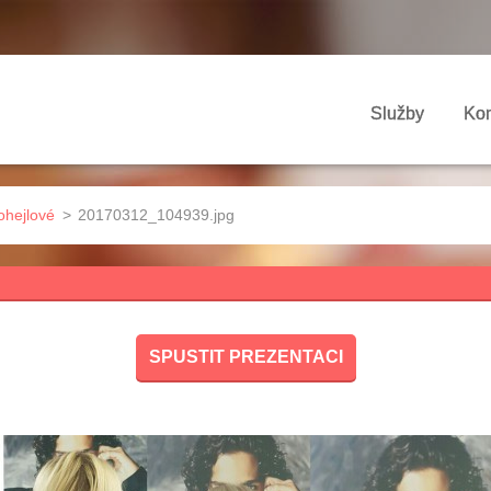
Služby
Kon
ohejlové
>
20170312_104939.jpg
SPUSTIT PREZENTACI