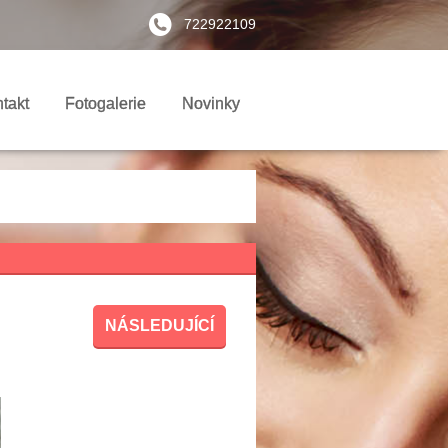
722922109
takt
Fotogalerie
Novinky
NÁSLEDUJÍCÍ