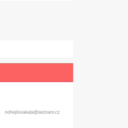
nohejlov
akata@se
znam.cz