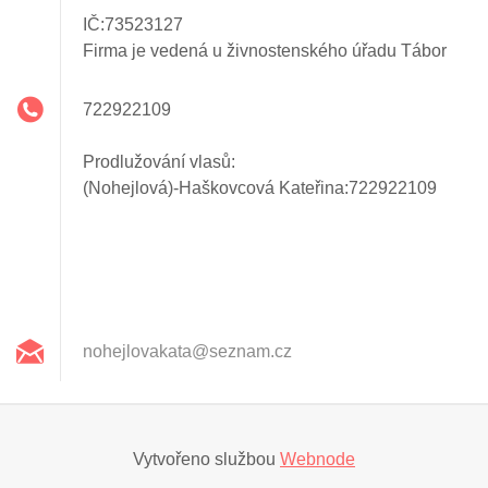
IČ:73523127
Firma je vedená u živnostenského úřadu Tábor
722922109
Prodlužování vlasů:
(Nohejlová)-Haškovcová Kateřina:722922109
nohejlov
akata@se
znam.cz
Vytvořeno službou
Webnode