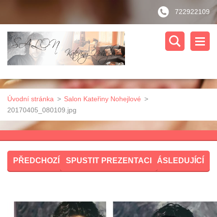
722922109
Úvodní stránka
>
Salon Kateřiny Nohejlové
>
20170405_080109.jpg
PŘEDCHOZÍ
SPUSTIT PREZENTACI
NÁSLEDUJÍCÍ