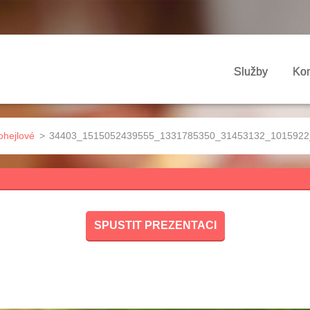
Služby
Kon
ohejlové
>
34403_1515052439555_1331785350_31453132_1015922_
SPUSTIT PREZENTACI