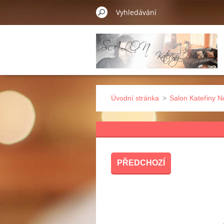
Úvodní stránka
>
Salon Kateřiny N
PŘEDCHOZÍ