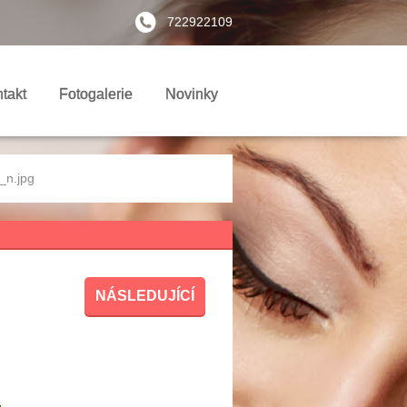
722922109
takt
Fotogalerie
Novinky
n.jpg
NÁSLEDUJÍCÍ