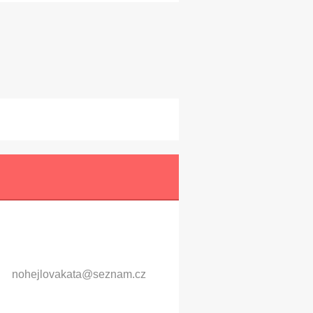
nohejlov
akata@se
znam.cz