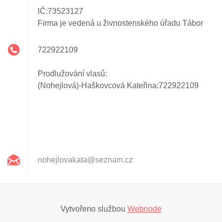
IČ:73523127
Firma je vedená u živnostenského úřadu Tábor
722922109
Prodlužování vlasů:
(Nohejlová)-Haškovcová Kateřina:722922109
nohejlov
akata@se
znam.cz
Vytvořeno službou
Webnode