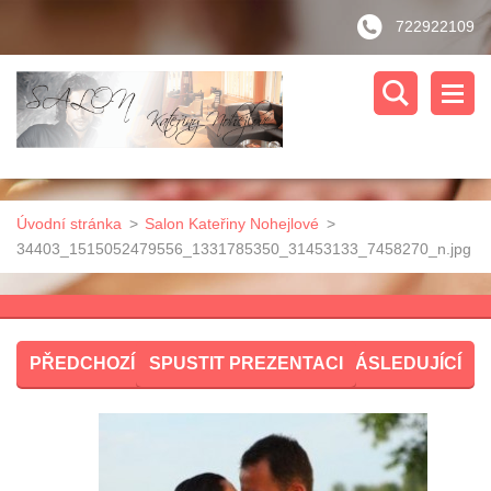
722922109
Úvodní stránka
>
Salon Kateřiny Nohejlové
>
34403_1515052479556_1331785350_31453133_7458270_n.jpg
PŘEDCHOZÍ
SPUSTIT PREZENTACI
NÁSLEDUJÍCÍ