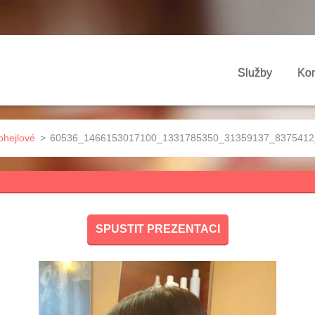
Služby
Kon
ohejlové
>
60536_1466153017100_1331785350_31359137_8375412_
SPUSTIT PREZENTACI