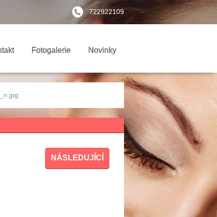
722922109
takt
Fotogalerie
Novinky
n.jpg
NÁSLEDUJÍCÍ