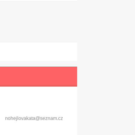
nohejlov
akata@se
znam.cz