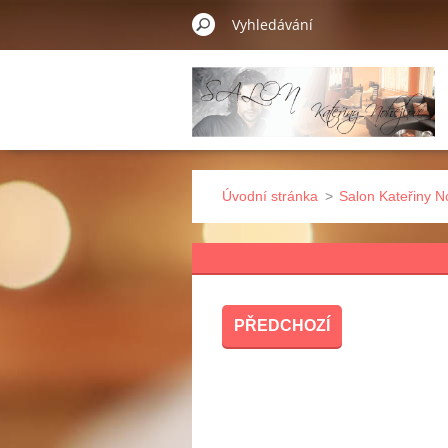
Úvodní stránka
>
Salon Kateřiny N
PŘEDCHOZÍ