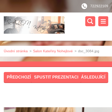
722922109
Úvodní stránka
>
Salon Kateřiny Nohejlové
>
dsc_3084.jpg
PŘEDCHOZÍ
SPUSTIT PREZENTACI
NÁSLEDUJÍCÍ