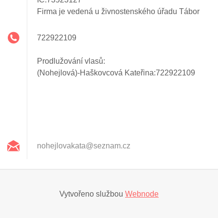
Firma je vedená u živnostenského úřadu Tábor
722922109
Prodlužování vlasů:
(Nohejlová)-Haškovcová Kateřina:722922109
nohejlov
akata@se
znam.cz
Vytvořeno službou
Webnode