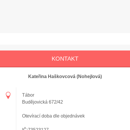
KONTAKT
Kateřina Haškovcová (Nohejlová)
Tábor
Budějovická 672/42
Otevírací doba dle objednávek
IČ:73523127