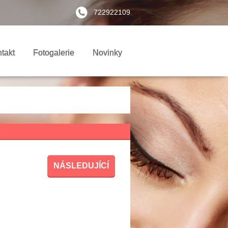
722922109
takt
Fotogalerie
Novinky
NÁSLEDUJÍCÍ