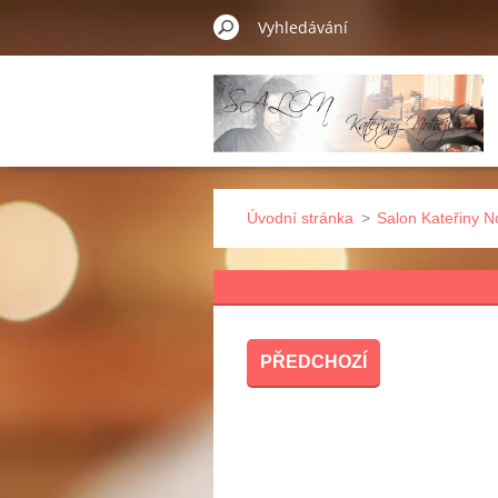
Úvodní stránka
>
Salon Kateřiny N
PŘEDCHOZÍ