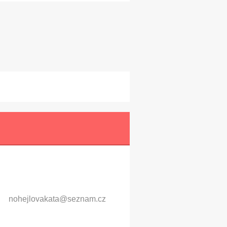
nohejlov
akata@se
znam.cz