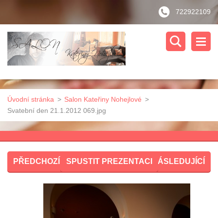
722922109
Úvodní stránka
>
Salon Kateřiny Nohejlové
>
Svatební den 21.1.2012 069.jpg
PŘEDCHOZÍ
SPUSTIT PREZENTACI
NÁSLEDUJÍCÍ