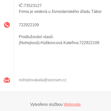
IČ:73523127
Firma je vedená u živnostenského úřadu Tábor
722922109
Prodlužování vlasů:
(Nohejlová)-Haškovcová Kateřina:722922109
nohejlov
akata@se
znam.cz
Vytvořeno službou
Webnode