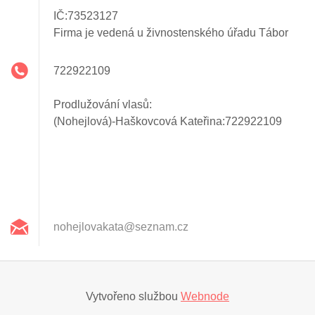
IČ:73523127
Firma je vedená u živnostenského úřadu Tábor
722922109
Prodlužování vlasů:
(Nohejlová)-Haškovcová Kateřina:722922109
nohejlov
akata@se
znam.cz
Vytvořeno službou
Webnode