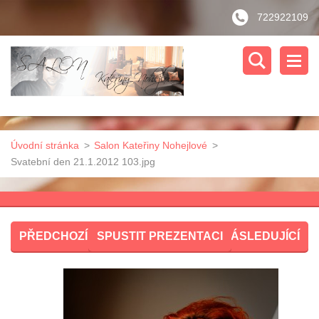
722922109
Úvodní stránka
>
Salon Kateřiny Nohejlové
>
Svatební den 21.1.2012 103.jpg
PŘEDCHOZÍ
SPUSTIT PREZENTACI
NÁSLEDUJÍCÍ