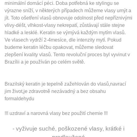
minimální domácí péci. Doba potřebná ke stylingu se
výrazne sníží, v některých případech můžeme vlasy umýt a
jít. Toto ošetření vlasů obnovuje odolnost před nepříznivými
vlivy-déšt, vlhkost-vlasy nekrepatí, zůstávají stále stejne
hladké a lesklé. Keratin se výmývá každým mytím vlasů.
Ve vlasech vydrží 2-4mesíce, dle intenzity mytí. Pokud
budeme keratin léčbu opakovat, můžeme sledovat
zlepšení kvality vlasů. Tento revoluční proces byl vyvinut v
Brazílii a je používán po celém světě.
Brazilský keratin je tepelně zažehlován do vlasů,navrací
jim život,je zdravotně nezávadný a bez obsahu
formaldehydu
!!! uzdraví a narovná vlasy bez použití chemie !!!
- vyživuje suché, poškozené vlasy, krátké i