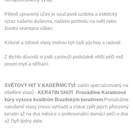
Pěkně upravený účes je současně ozdoba a estetický
výraz našeho duševna, našeho pohledu na svět nebo
životní orientace vůbec.
Krásné a zdravé vlasy mohou být naší pýchou a radostí.
Z těchto důvodů si jistě zaslouží podstatně větší péči než
jenom mytí a stříhání.
SVĚTOVÝ HIT V KADEŘNICTVÍ
: salón specializovaný na
ošetření vlasů -
KERATIN SHOT
.
Provádíme Keratinové
kůry vysoce kvalitním Brazilským keratinem
.Pomáháme
narušené vlasy znovu vyhladit a získat zpět jejich přirozený
keratin až na dva měsíce s profesionální domácí péčí o dva
až čtyři týdny déle.