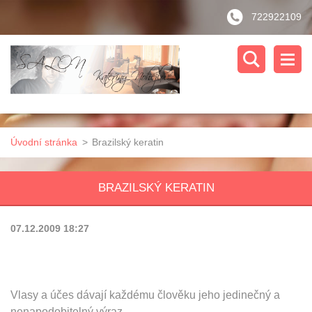
722922109
Úvodní stránka
>
Brazilský keratin
BRAZILSKÝ KERATIN
07.12.2009 18:27
Vlasy a účes dávají každému člověku jeho jedinečný a
nenapodobitelný výraz.