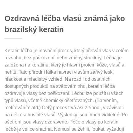
Ozdravná léčba vlasů známá jako
brazilský keratin
Keratin léčba je inovační proces, který přetvárí vlas v celém
rozsahu, bez poškození. nebo změny struktury. Léčba je
založena na keratinu, který je hlavní protein kůže, vlasů a
nehtů. Tato přírodní látka navrací vlasům zářivý lesk,
hladkost a mladistvý vzhled. Na rozdíl od ostatních
dostupných produktů na světovém trhu, keratin léčba
ozdravuje vlasy bez poškození. Lécbu lze použít u všech
typů vlasů, včetně chemicky ošetřovaných. (Barvením,
melírováním atd.) Celý proces trvá asi 2-5hod., v závisloti
na délce a hustotě vlasů. Výsledky jsou ihned viditelné. Po
ošetrení jsou vlasy ozdravené. Péče o vlasy po keratin
léčbě je velice snadná. Nemusí se žehlit, foukat, vyžadují