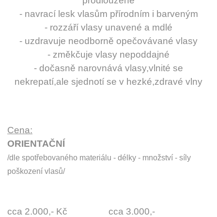
prodloužené
- navrací lesk vlasům přírodním i barveným
- rozzáří vlasy unavené a mdlé
- uzdravuje neodborně opečovávané vlasy
- změkčuje vlasy nepoddajné
- dočasně narovnává vlasy,vlnité se
nekrepatí,ale sjednotí se v hezké,zdravé vlny
Cena:
ORIENTAČNÍ
/dle spotřebovaného materiálu - délky - množství - síly
poškození vlasů/
KRÁTKÉ VLASY
POLODLOUHÉ
VLASY
DLOUHÉ VLASY
cca 2.000,- Kč cca 3.000,-