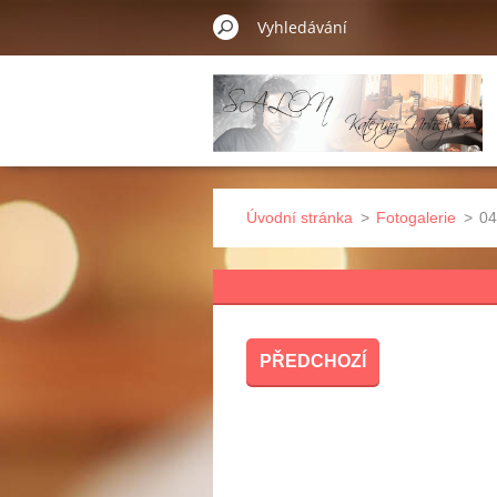
Úvodní stránka
>
Fotogalerie
>
04
PŘEDCHOZÍ