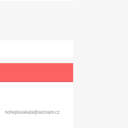
nohejlov
akata@se
znam.cz