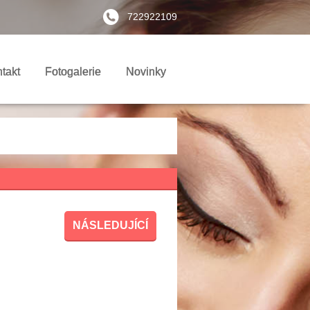
722922109
takt
Fotogalerie
Novinky
NÁSLEDUJÍCÍ