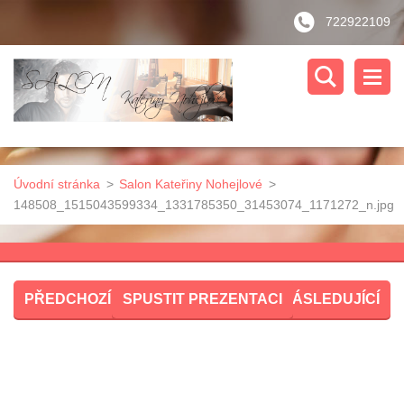
722922109
Úvodní stránka
>
Salon Kateřiny Nohejlové
>
148508_1515043599334_1331785350_31453074_1171272_n.jpg
PŘEDCHOZÍ
SPUSTIT PREZENTACI
NÁSLEDUJÍCÍ