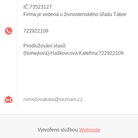
IČ:73523127
Firma je vedená u živnostenského úřadu Tábor
722922109
Prodlužování vlasů:
(Nohejlová)-Haškovcová Kateřina:722922109
nohejlov
akata@se
znam.cz
Vytvořeno službou
Webnode