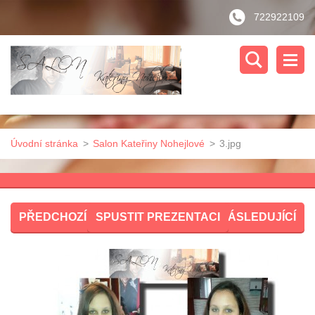
722922109
Úvodní stránka
>
Salon Kateřiny Nohejlové
>
3.jpg
PŘEDCHOZÍ
SPUSTIT PREZENTACI
NÁSLEDUJÍCÍ