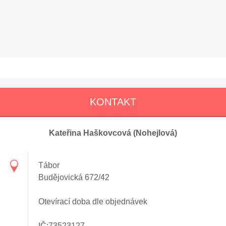
KONTAKT
Kateřina Haškovcová (Nohejlová)
Tábor
Budějovická 672/42
Otevírací doba dle objednávek
IČ:73523127