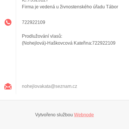
Firma je vedená u živnostenského úřadu Tábor
722922109
Prodlužování vlasů:
(Nohejlová)-Haškovcová Kateřina:722922109
nohejlov
akata@se
znam.cz
Vytvořeno službou
Webnode