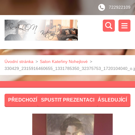
722922109
Úvodní stránka
>
Salon Kateřiny Nohejlové
>
330429_2315916460655_1331785350_32375753_1720104040_o.j
PŘEDCHOZÍ
SPUSTIT PREZENTACI
NÁSLEDUJÍCÍ