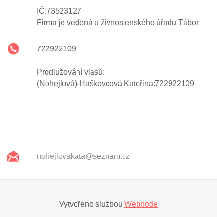
IČ:73523127
Firma je vedená u živnostenského úřadu Tábor
722922109
Prodlužování vlasů:
(Nohejlová)-Haškovcová Kateřina:722922109
nohejlov
akata@se
znam.cz
Vytvořeno službou
Webnode