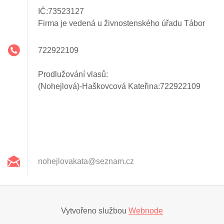
IČ:73523127
Firma je vedená u živnostenského úřadu Tábor
722922109
Prodlužování vlasů:
(Nohejlová)-Haškovcová Kateřina:722922109
nohejlov
akata@se
znam.cz
Vytvořeno službou
Webnode