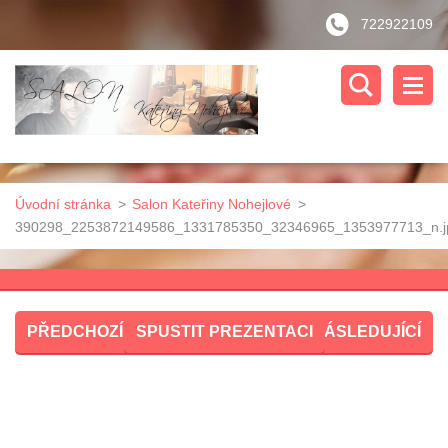
722922109
Úvodní stránka
>
Salon Kateřiny Nohejlové
>
390298_2253872149586_1331785350_32346965_1353977713_n.j
PŘEDCHOZÍ
SPUSTIT PREZENTACI
NÁSLEDUJÍCÍ