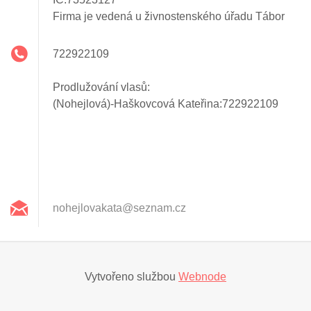
Firma je vedená u živnostenského úřadu Tábor
722922109
Prodlužování vlasů:
(Nohejlová)-Haškovcová Kateřina:722922109
nohejlov
akata@se
znam.cz
Vytvořeno službou
Webnode