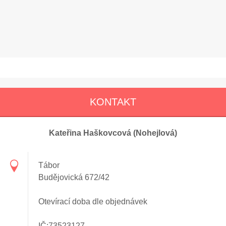
KONTAKT
Kateřina Haškovcová (Nohejlová)
Tábor
Budějovická 672/42
Otevírací doba dle objednávek
IČ:73523127