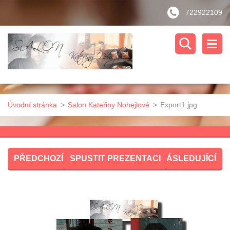
722922109
Úvodní stránka
>
Salon Kateřiny Nohejlové
>
Export1.jpg
PŘEDCHOZÍ
SPUSTIT PREZENTACI
NÁSLEDUJÍCÍ