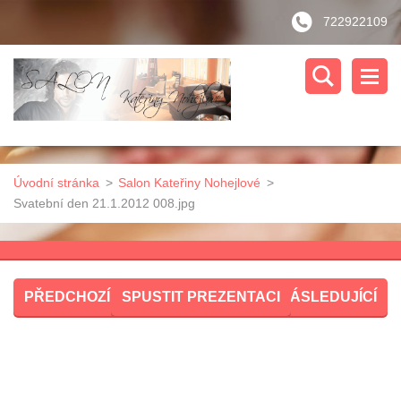
722922109
Úvodní stránka
>
Salon Kateřiny Nohejlové
>
Svatební den 21.1.2012 008.jpg
PŘEDCHOZÍ
SPUSTIT PREZENTACI
NÁSLEDUJÍCÍ