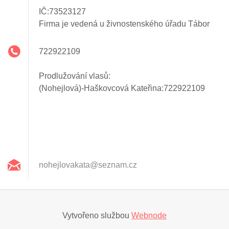
IČ:73523127
Firma je vedená u živnostenského úřadu Tábor
722922109
Prodlužování vlasů:
(Nohejlová)-Haškovcová Kateřina:722922109
nohejlov
akata@se
znam.cz
Vytvořeno službou
Webnode