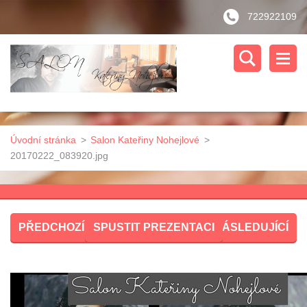
722922109
Úvodní stránka
>
Salon Kateřiny Nohejlové
>
20170222_083920.jpg
PŘEDCHOZÍ
SPUSTIT PREZENTACI
NÁSLEDUJÍCÍ