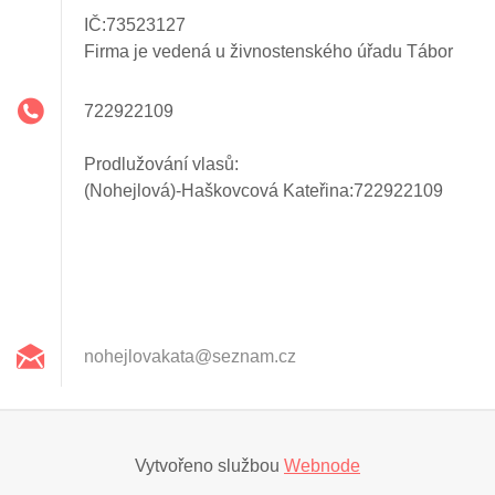
IČ:73523127
Firma je vedená u živnostenského úřadu Tábor
722922109
Prodlužování vlasů:
(Nohejlová)-Haškovcová Kateřina:722922109
nohejlov
akata@se
znam.cz
Vytvořeno službou
Webnode