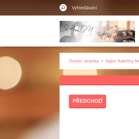
Úvodní stránka
>
Salon Kateřiny N
PŘEDCHOZÍ