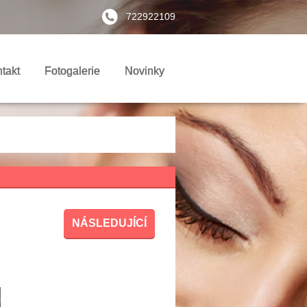
722922109
takt
Fotogalerie
Novinky
NÁSLEDUJÍCÍ