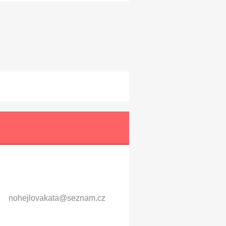
nohejlov
akata@se
znam.cz