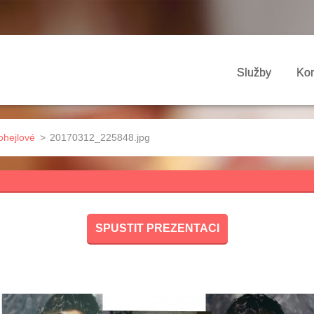
Služby
Kon
ohejlové
>
20170312_225848.jpg
SPUSTIT PREZENTACI