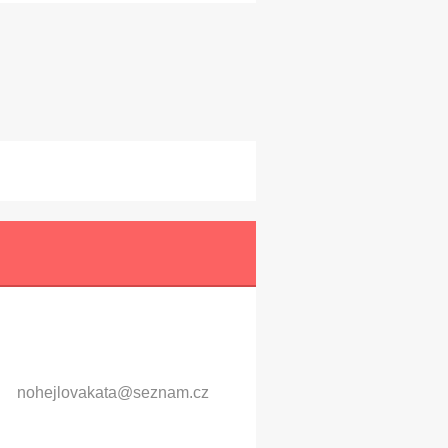
nohejlov
akata@se
znam.cz