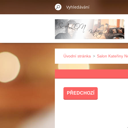
Úvodní stránka
>
Salon Kateřiny N
PŘEDCHOZÍ