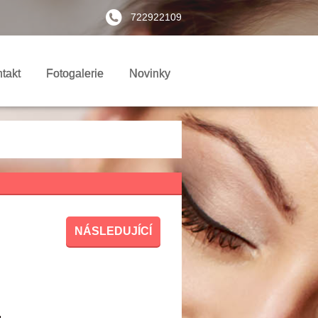
722922109
takt
Fotogalerie
Novinky
NÁSLEDUJÍCÍ