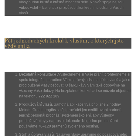
vlasy budou husté a krásné mnohem déle. A navíc spoje nejsou
vůbec vidět – lze je totiž přizpůsobit konkrétnímu odstínu Vašich
vlasů.
Pět jednoduchých kroků k vlasům, o kterých jste
vždy snila
Bezplatná konzultace
.Vyslechneme si Vaše přání, prohlédneme si
spolu fotografie, poradíme Vám správný odstín a délku vlasů a jak o
prodloužené vlasy pečovat. U šálku kávy Vám také odpovíme na
všechny Vaše dotazy. Na bezplatnou konzultaci se můžete objednat
na telefonu
722 922 109
.
Prodlužování vlasů
. Samotná aplikace trvá přibližně 2 hodiny.
Metodu Great Lengths smějí provádět jen certifikovaní partneři,
jejichž personál prochází systémem školení, aby výsledky
prodlužování byly naprosto dokonalé. Na jedno prodloužení
používáme 70–120 pramenů zvoleného odstínu.
Střih a úprava vlasů
. Na závěr vlasy upravíme do požadovaného