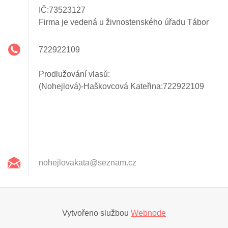
IČ:73523127
Firma je vedená u živnostenského úřadu Tábor
722922109
Prodlužování vlasů:
(Nohejlová)-Haškovcová Kateřina:722922109
nohejlov
akata@se
znam.cz
Vytvořeno službou
Webnode