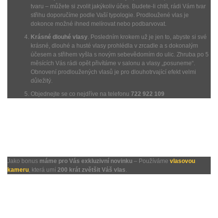
tvaru – můžete si zvolit jakýkoliv účes. Budete-li chtít, rádi Vám tvar
střihu doporučíme podle Vaší typologie. Prodloužené vlas je
dokonce možné ihned melírovat nebo podbarvovat.
Krásné dlouhé vlasy
. Posledním krokem už je jen to, abyste si své
krásné, dlouhé a husté vlasy prohlédla v zrcadle a s dokonalým
účesem a střihem vyšla s novým sebevědomím do ulic. Zhruba po 5
měsících Vás rádi opět přivítáme v salonu a vlasy „posuneme“.
Obnovení prodloužených vlasů je pro dlouhotrvající efekt velmi
důležitý.
Objednejte se co nejdříve na telefonu
722 922 109
Jako bonus
máme pro Vás exkluzivní novinku
– Používáme
vlasovou
kameru
, která umí
200 krát zvětšit Váš vlas
.