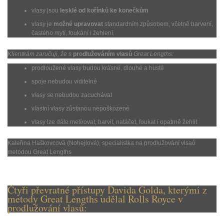
vlasy jsou
lesklé od kořínků ke konečkům
vlasy je
možné upravovat
standardním způsobem, včetně barvení,
častého mytí, foukání i žehlení.
Klientkám zaručuji, že s
prodlužováním vlasů
Great Lengths:
prodloužené vlasy budou krásné, dlouhé a husté
spoje nebudou viditelné
vlasy se nebudou zacuchávat
vlastní vlasy zůstanou nepoškozené
vlasy lze dále melírovat, barvit, natáčet, foukat i opatrně žehlit
Kateřina Haškovcová (Nohejlová), specialistka na prodlužování vlsaů
metodou Great Lengths
Čtyři převratné přístupy Davida Golda, kterými z
metody Great Lengths udělal Rolls Royce v
prodlužování vlasů: