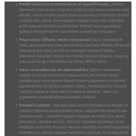
Použití vlasových pramenů pouze té nejvyšší kvality.
Zatímco
standardní metody používají pro prodlužování vlasy evropské nebo
asijské, Great Lengths dováží vlasové prameny z indických chrámů.
Výzkum totiž ukázal, že evropské a asijské vlasy mají nevhodný
profil vlasu pro kvalitní prodlužování. Indické vlasy vypadají po
aplikaci velmi přirozeně, jsou krásné a lesklé po celé délce.
Pouze vlasy stříhané, nikoliv vyčesávané
David Gold pečlivě
hlídá, aby používané vlasy pro prodlužování byly stříhány. Při použití
vyčesávaných vlasů se totiž do vlasových pramenů kladou
jednotlivé vlasy bez ohledu na orientaci vlasové struktury. Vlasy se
pak zacuchávají a znehodnocují vzhled střihu i účesu.
Vlasy se neodbarvují, ale pigmentujívíce
Zatímco standardní
metody používají nešetrného odbarvování, při metodě Great
Lengths jsou vlasy nejprve šetrně zbaveny pigmentu a následně
pigmentovány do požadovaného odstínu. Technologicky i časově
náročný postup je velmi šetrný k vlasové struktuře, vlasy i po
pigmentaci zůstávají přirozeně lesklé a krásné.
Revoluční způsob
- napojení vlasů pomocí keratinuvíce Keratin je
základní stavební prvek každého vlasu. Napojení keratinem je tak
mnohem lepší – samotné napojení reaguje na vnější vlivy stejně
jako vlasy – zůstává pružné. Jiné typy napojení způsobují, že při
častějším mytí nebo fénování vlasové pramínky ze spojů vypadávají.
Patentovaný způsob napojení keratinem zaručuje, že prodloužené