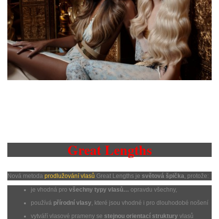
Great Lengths
Nová metoda
prodlužování vlasů
Great Lengths je
světová špička
, protože:
je vhodná pro
všechny typy vlasů…
opravdu všechny,
používá
přírodní vlasy
, které jsou vhodné i pro dlouhodobé nošení
vytváří vlasové prameny se
stejnou orientací struktury
vlasů