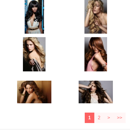
1
2
>
>>