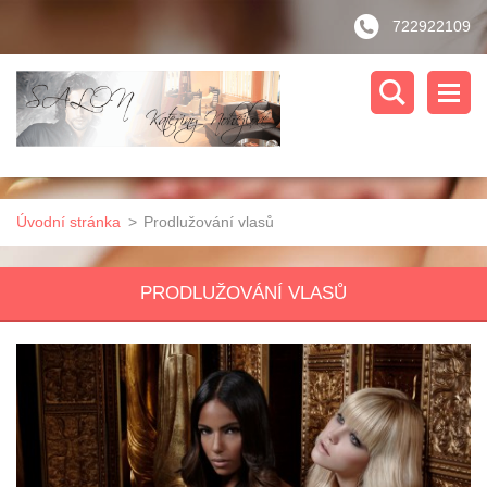
722922109
Úvodní stránka
>
Prodlužování vlasů
PRODLUŽOVÁNÍ VLASŮ