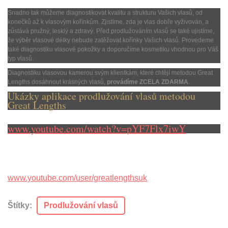
Snadno tak můžeme diagnostikovat kvalitu a strukturu Vašich vlasů, od
konečků až k vlasovým kořínkům. Zjistíme, zda je vlas dobře vyživován, a
zůstává pružný, lesklý a zdravý. Před prodlužováním vlasů se také ujistíme,
že výběr vlasové délky nebude zatěžovat kořínky Vašich vlasů. Provedeme
také diagnostiku vlasové pokožky a doporučíme kosmetiku vhodnou pro Váš
typ vlasů.
Diagnostiku vlasovou kamerou svým klientkám, které chtějí metodou Great
Lengths dosáhnout krásných vlasů,
provádíme ZCELA ZDARMA
.
Ukázky aplikace prodlužování vlasů metodou
Great Lengths
www.youtube.com/watch?v=pYF7Flx7iwY
www.youtube.com/user/greatlengthsuk
Štítky
:
Prodlužování vlasů